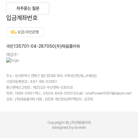
자주묻는 질문
입금계좌번호
국민135701-04-287050(주)채움플라워
예금주 :
주소 : 부산광역시 연제구 월드컵대로 160. 516호(연산동,JH빌딩)
사업자등록번호 : 467-88-02951
통신판매신고번호 : 제2023-부산연제-0305호
전화 : 1566-0001 팩스 : 0504-846-0001 Email : oneflower0001@daum.net
상호 : (주)채움플라워 대표 : 김진옥 개인정보관리책임자 : 김진옥
Copyright ©, (주)채움플라워
designed by doweb