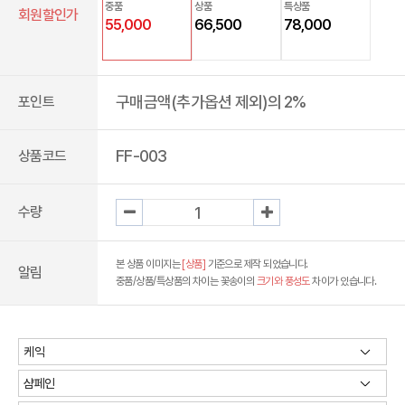
중품
상품
특상품
회원할인가
55,000
66,500
78,000
구매금액(추가옵션 제외)의 2%
포인트
FF-003
상품코드
수량
본 상품 이미지는
[상품]
기준으로 제작 되었습니다.
알림
중품/상품/특상품의 차이는 꽃송이의
크기와 풍성도
차이가 있습니다.