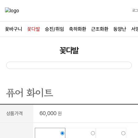
로그
꽃바구니
꽃다발
승진/취임
축하화환
근조화환
동양난
서
꽃다발
퓨어 화이트
60,000
상품가격
원