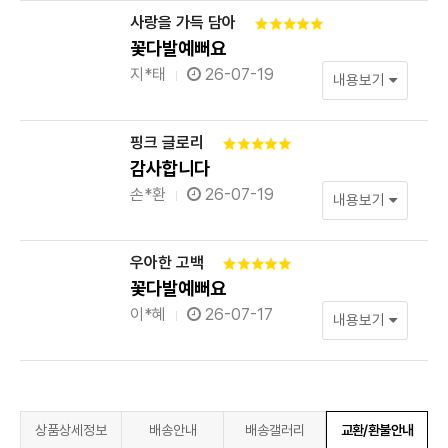
사랑을 가득 담아
꽃다발예뻐요
지*태
26-07-19
내용보기
핑크 글로리
감사합니다
손*환
26-07-19
내용보기
우아한 고백
꽃다발예뻐요
이*혜
26-07-17
내용보기
상품상세정보
배송안내
배송갤러리
교환/환불안내