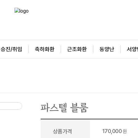
승진/취임
축하화환
근조화환
동양난
서양
파스텔 블룸
170,000
상품가격
원