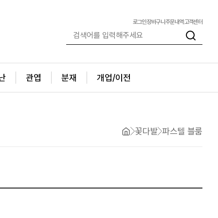
로그인
장바구니
주문내역
고객센터
난
관엽
분재
개업/이전
꽃다발
파스텔 블룸