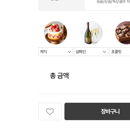
중품/상품/특상품의 
총 금액
장바구니