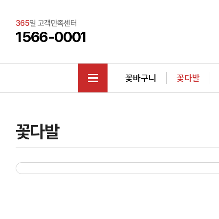
365
일 고객만족센터
1566-0001
꽃바구니
꽃다발
꽃다발