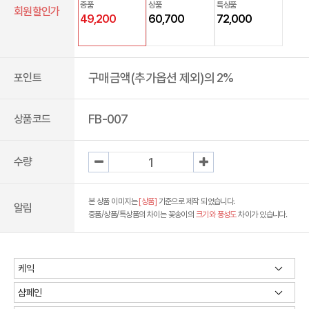
중품
상품
특상품
회원할인가
49,200
60,700
72,000
구매금액(추가옵션 제외)의 2%
포인트
FB-007
상품코드
수량
본 상품 이미지는
[상품]
기준으로 제작 되었습니다.
알림
중품/상품/특상품의 차이는 꽃송이의
크기와 풍성도
차이가 있습니다.