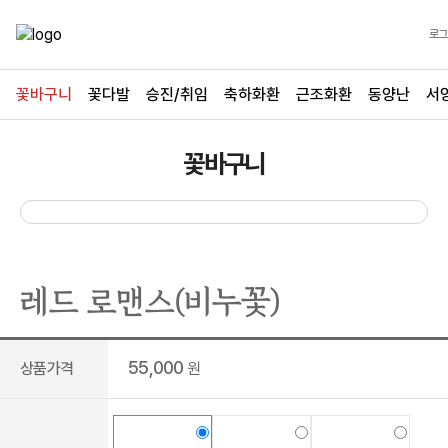
로그
꽃바구니
꽃다발
승진/취임
축하화환
근조화환
동양난
서
꽃바구니
레드 로맨스(비누꽃)
55,000
상품가격
원