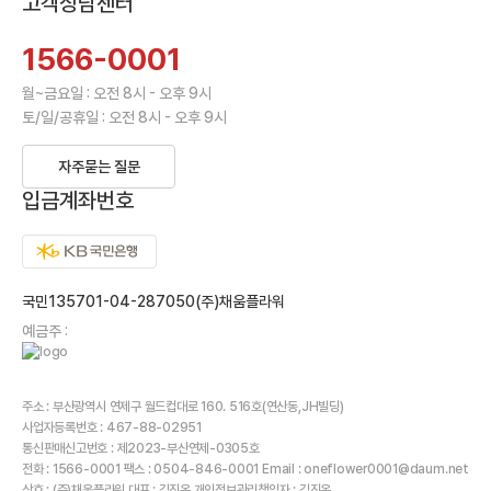
고객상담센터
1566-0001
월~금요일 : 오전 8시 - 오후 9시
토/일/공휴일 : 오전 8시 - 오후 9시
자주묻는 질문
입금계좌번호
국민135701-04-287050(주)채움플라워
예금주 :
주소 : 부산광역시 연제구 월드컵대로 160. 516호(연산동,JH빌딩)
사업자등록번호 : 467-88-02951
통신판매신고번호 : 제2023-부산연제-0305호
전화 : 1566-0001 팩스 : 0504-846-0001 Email : oneflower0001@daum.net
상호 : (주)채움플라워 대표 : 김진옥 개인정보관리책임자 : 김진옥