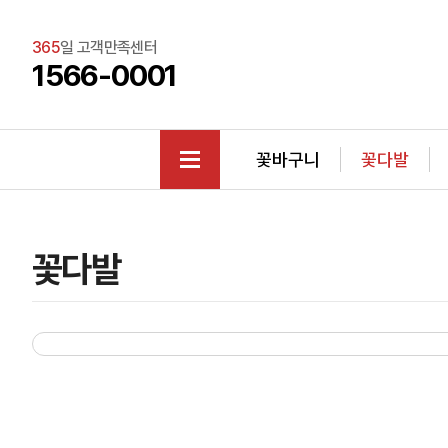
365
일 고객만족센터
1566-0001
꽃바구니
꽃다발
꽃다발