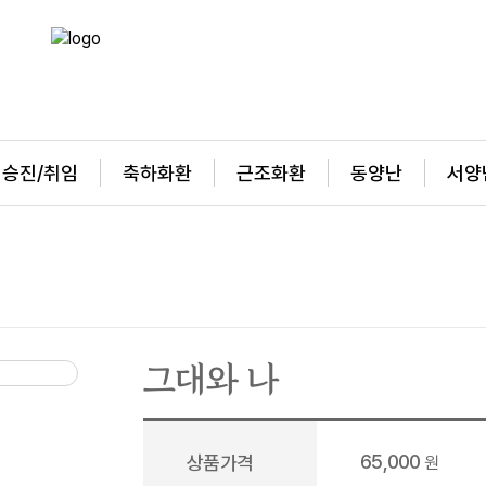
승진/취임
축하화환
근조화환
동양난
서양
그대와 나
65,000
상품가격
원