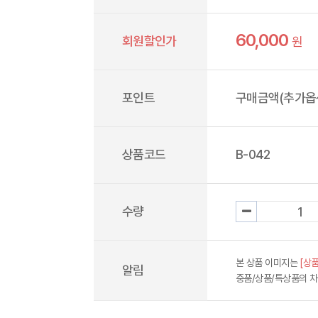
60,000
회원할인가
원
포인트
구매금액(추가옵션
상품코드
B-042
수량
본 상품 이미지는
[상품
알림
중품/상품/특상품의 