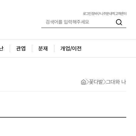
로그인
장바구니
주문내역
고객센터
난
관엽
분재
개업/이전
꽃다발
그대와 나