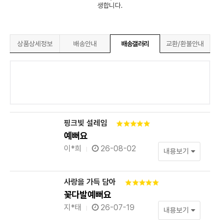
생합니다.
상품상세정보
배송안내
배송갤러리
교환/환불안내
핑크빛 설레임
예뻐요
이*희
26-08-02
내용보기
사랑을 가득 담아
꽃다발예뻐요
지*태
26-07-19
내용보기