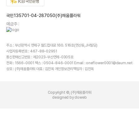
국민135701-04-287050(주)채움플라워
예금주 :
주소 : 부산광역시 연제구 월드컵대로 160. 516호(연산동,JH빌딩)
사업자등록번호 : 467-88-02951
통신판매신고번호 : 제2023-부산연제-0305호
전화 : 1566-0001 팩스 : 0504-846-0001 Email : oneflower0001@daum.net
상호 : (주)채움플라워 대표 : 김진옥 개인정보관리책임자 : 김진옥
Copyright ©, (주)채움플라워
designed by doweb