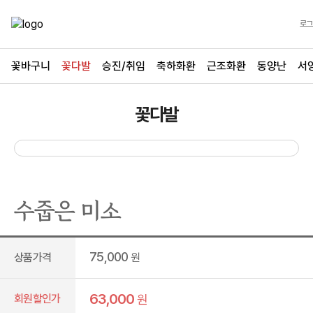
로그
꽃바구니
꽃다발
승진/취임
축하화환
근조화환
동양난
서
꽃다발
수줍은 미소
75,000
상품가격
원
63,000
회원할인가
원