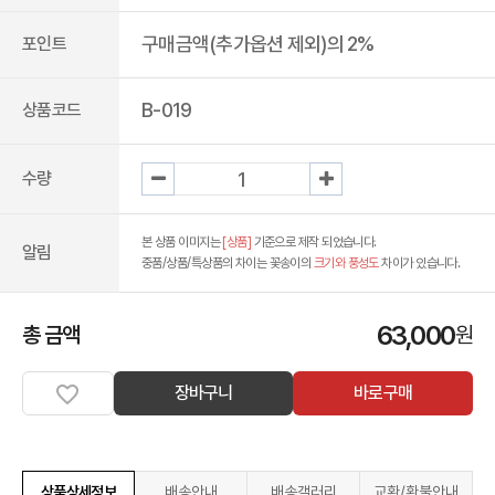
구매금액(추가옵션 제외)의 2%
포인트
B-019
상품코드
수량
본 상품 이미지는
[상품]
기준으로 제작 되었습니다.
알림
중품/상품/특상품의 차이는 꽃송이의
크기와 풍성도
차이가 있습니다.
63,000
총 금액
원
장바구니
바로구매
상품상세정보
배송안내
배송갤러리
교환/환불안내