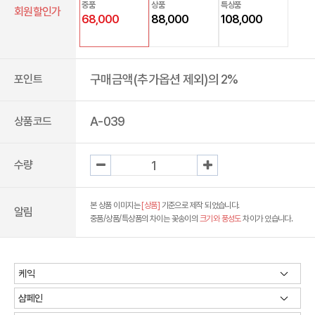
중품
상품
특상품
회원할인가
68,000
88,000
108,000
구매금액(추가옵션 제외)의 2%
포인트
A-039
상품코드
수량
본 상품 이미지는
[상품]
기준으로 제작 되었습니다.
알림
중품/상품/특상품의 차이는 꽃송이의
크기와 풍성도
차이가 있습니다.