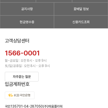
공지사항
꽃배달 정보
현금영수증
신용카드조회
고객상담센터
1566-0001
월~금요일 : 오전 8시 - 오후 9시
토/일/공휴일 : 오전 8시 - 오후 9시
자주묻는 질문
입금계좌번호
국민135701-04-287050(주)채움플라워