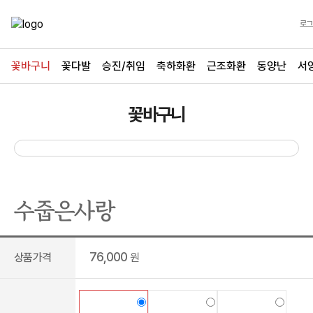
로그
꽃바구니
꽃다발
승진/취임
축하화환
근조화환
동양난
서
꽃바구니
수줍은사랑
76,000
상품가격
원