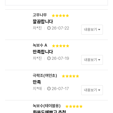
고무나무
깔끔합니다
차*진
26-07-22
내용보기
녹보수 A
만족합니다
차*진
26-07-19
내용보기
극락조(여인초)
만족
지*태
26-07-17
내용보기
녹보수(테이블용)
화분도예쁘고 추천