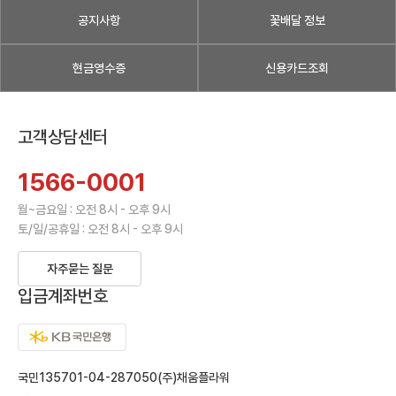
공지사항
꽃배달 정보
현금영수증
신용카드조회
고객상담센터
1566-0001
월~금요일 : 오전 8시 - 오후 9시
토/일/공휴일 : 오전 8시 - 오후 9시
자주묻는 질문
입금계좌번호
국민135701-04-287050(주)채움플라워