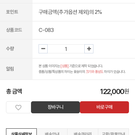
구매금액(추가옵션 제외)의 2%
포인트
C-083
상품코드
수량
본 상품 이미지는
[상품]
기준으로 제작 되었습니다.
알림
중품/상품/특상품의 차이는 꽃송이의
크기와 풍성도
차이가 있습니다.
122,000
총 금액
원
장바구니
바로구매
상품상세정보
배송안내
배송갤러리
교환/환불안내