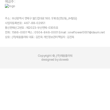
예금주 :
주소 : 부산광역시 연제구 월드컵대로 160. 516호(연산동,JH빌딩)
사업자등록번호 : 467-88-02951
통신판매신고번호 : 제2023-부산연제-0305호
전화 : 1566-0001 팩스 : 0504-846-0001 Email : oneflower0001@daum.net
상호 : (주)채움플라워 대표 : 김진옥 개인정보관리책임자 : 김진옥
Copyright ©, (주)채움플라워
designed by doweb