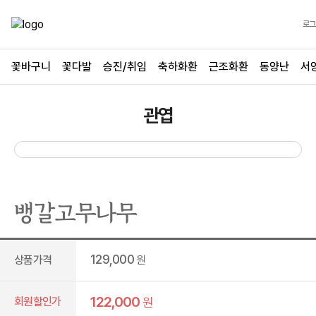
로그
꽃바구니
꽃다발
승진/취임
축하화환
근조화환
동양난
서
관엽
뱅갈고무나무
129,000
상품가격
원
122,000
회원할인가
원