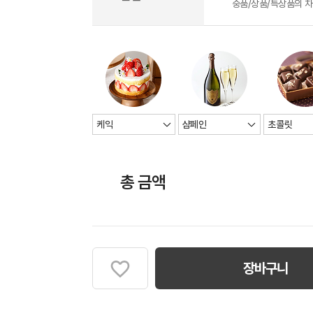
중품/상품/특상품의 
총 금액
장바구니