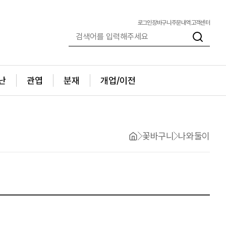
로그인
장바구니
주문내역
고객센터
난
관엽
분재
개업/이전
꽃바구니
나와둘이