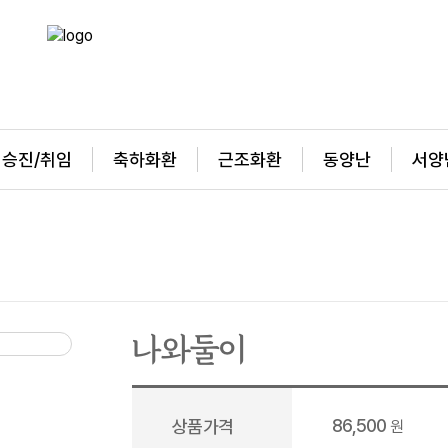
승진/취임
축하화환
근조화환
동양난
서양
나와둘이
86,500
상품가격
원