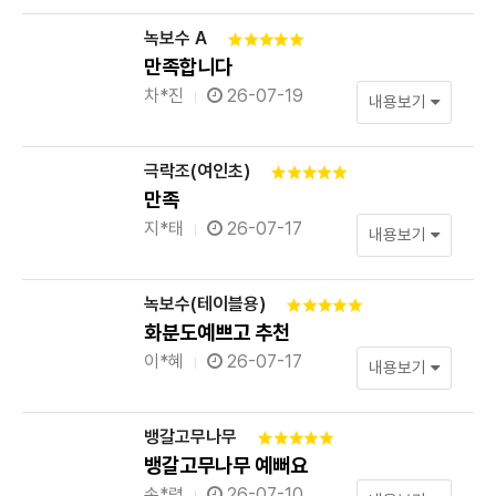
녹보수 A
만족합니다
차*진
26-07-19
내용보기
극락조(여인초)
만족
지*태
26-07-17
내용보기
녹보수(테이블용)
화분도예쁘고 추천
이*혜
26-07-17
내용보기
뱅갈고무나무
뱅갈고무나무 예뻐요
손*령
26-07-10