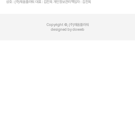
상호 : (주)채움플라워 대표 : 김진옥 개인정보관리책임자 : 김진옥
Copyright ©, (주)채움플라워
designed by doweb