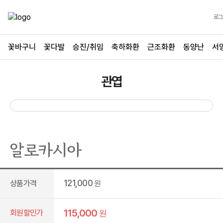
로그
꽃바구니
꽃다발
승진/취임
축하화환
근조화환
동양난
서
관엽
알로카시아
121,000
상품가격
원
115,000
회원할인가
원