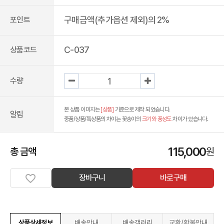
구매금액(추가옵션 제외)의 2%
포인트
C-037
상품코드
수량
본 상품 이미지는
[상품]
기준으로 제작 되었습니다.
알림
중품/상품/특상품의 차이는 꽃송이의
크기와 풍성도
차이가 있습니다.
115,000
총 금액
원
장바구니
바로구매
상품상세정보
배송안내
배송갤러리
교환/환불안내