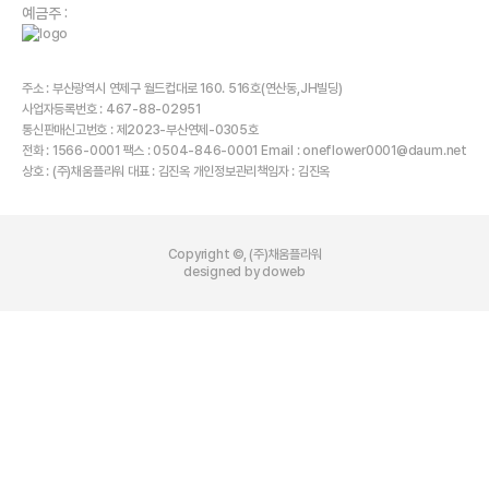
예금주 :
주소 : 부산광역시 연제구 월드컵대로 160. 516호(연산동,JH빌딩)
사업자등록번호 : 467-88-02951
통신판매신고번호 : 제2023-부산연제-0305호
전화 : 1566-0001 팩스 : 0504-846-0001 Email : oneflower0001@daum.net
상호 : (주)채움플라워 대표 : 김진옥 개인정보관리책임자 : 김진옥
Copyright ©, (주)채움플라워
designed by doweb