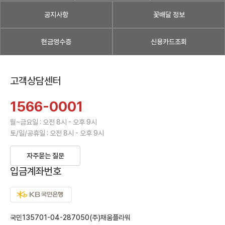
공지사항
꽃배달 정보
현금영수증
신용카드조회
고객상담센터
1566-0001
월~금요일 : 오전 8시 - 오후 9시
토/일/공휴일 : 오전 8시 - 오후 9시
자주묻는 질문
입금계좌번호
국민135701-04-287050(주)채움플라워