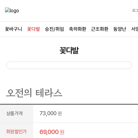
로그
꽃바구니
꽃다발
승진/취임
축하화환
근조화환
동양난
서
꽃다발
오전의 테라스
73,000
상품가격
원
69,000
회원할인가
원