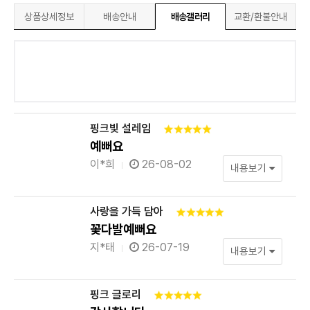
상품상세정보
배송안내
배송갤러리
교환/환불안내
핑크빛 설레임
예뻐요
이*희
26-08-02
내용보기
사랑을 가득 담아
꽃다발예뻐요
지*태
26-07-19
내용보기
핑크 글로리