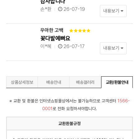
감사합니다
손*환
26-07-19
내용보기
우아한 고백
꽃다발예뻐요
이*혜
26-07-17
내용보기
상품상세정보
배송안내
배송갤러리
교환/환불안내
※ 교환 및 환불은 인터넷쇼핑몰상에서는 불가능하므로 고객센터
1566-
0001
로 전화 요청하셔야합니다.
교환환불규정