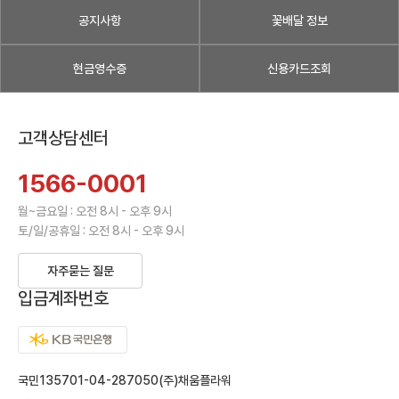
공지사항
꽃배달 정보
현금영수증
신용카드조회
고객상담센터
1566-0001
월~금요일 : 오전 8시 - 오후 9시
토/일/공휴일 : 오전 8시 - 오후 9시
자주묻는 질문
입금계좌번호
국민135701-04-287050(주)채움플라워