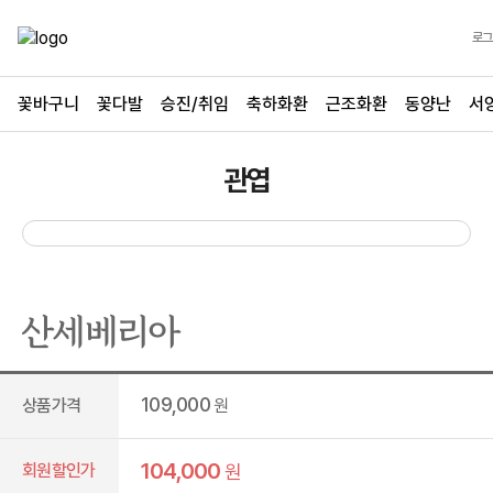
로그
꽃바구니
꽃다발
승진/취임
축하화환
근조화환
동양난
서
관엽
산세베리아
109,000
상품가격
원
104,000
회원할인가
원