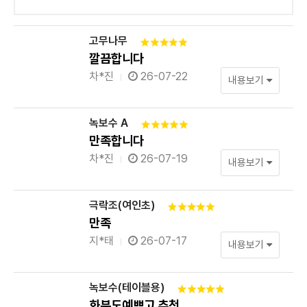
고무나무
깔끔합니다
차*진
26-07-22
내용보기
녹보수 A
만족합니다
차*진
26-07-19
내용보기
극락조(여인초)
만족
지*태
26-07-17
내용보기
녹보수(테이블용)
화분도예쁘고 추천