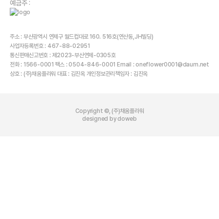
예금주 :
주소 : 부산광역시 연제구 월드컵대로 160. 516호(연산동,JH빌딩)
사업자등록번호 : 467-88-02951
통신판매신고번호 : 제2023-부산연제-0305호
전화 : 1566-0001 팩스 : 0504-846-0001 Email : oneflower0001@daum.net
상호 : (주)채움플라워 대표 : 김진옥 개인정보관리책임자 : 김진옥
Copyright ©, (주)채움플라워
designed by doweb