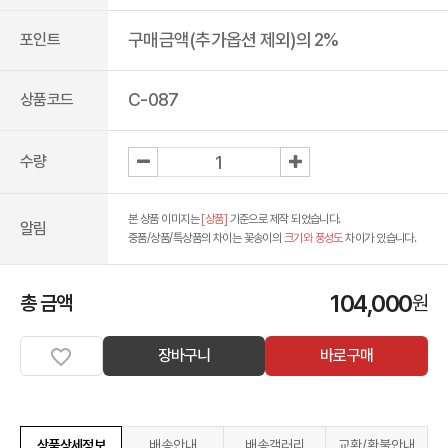
구매금액(추가옵션 제외)의 2%
포인트
C-087
상품코드
수량
본 상품 이미지는
[상품]
기준으로 제작 되었습니다.
알림
중품/상품/특상품의 차이는 꽃송이의
크기와 풍성도
차이가 있습니다.
104,000
총 금액
원
장바구니
바로구매
상품상세정보
배송안내
배송갤러리
교환/환불안내