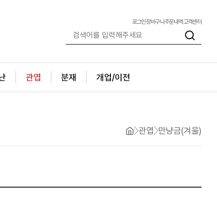
로그인
장바구니
주문내역
고객센터
난
관엽
분재
개업/이전
관엽
만냥금(겨울)