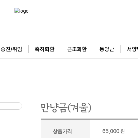
승진/취임
축하화환
근조화환
동양난
서양
만냥금(겨울)
65,000
상품가격
원