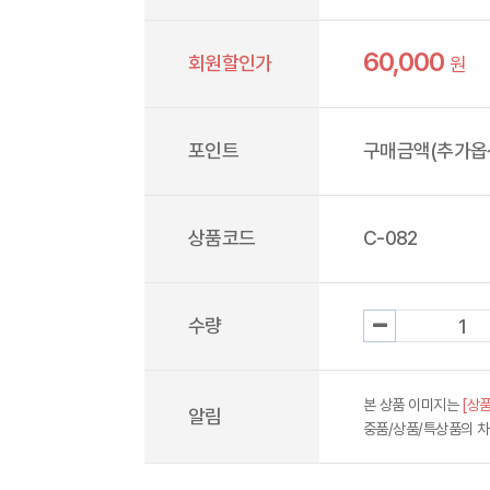
60,000
회원할인가
원
포인트
구매금액(추가옵션
상품코드
C-082
수량
본 상품 이미지는
[상품
알림
중품/상품/특상품의 