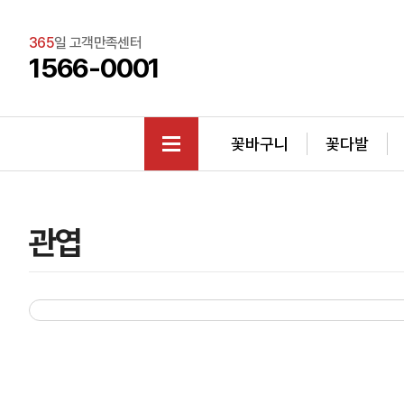
365
일 고객만족센터
1566-0001
꽃바구니
꽃다발
관엽