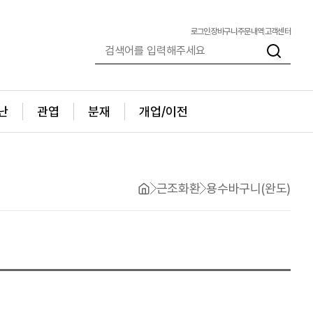
로그인
장바구니
주문내역
고객센터
난
관엽
분재
개업/이전
근조화환
용수바구니(완도)