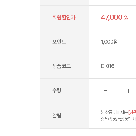
47,000
회원할인가
원
포인트
1,000점
상품코드
E-016
수량
본 상품 이미지는
[상품
알림
중품/상품/특상품의 