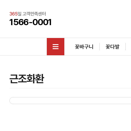
365
일 고객만족센터
1566-0001
꽃바구니
꽃다발
근조화환