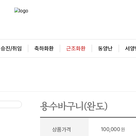
승진/취임
축하화환
근조화환
동양난
서양
용수바구니(완도)
100,000
상품가격
원