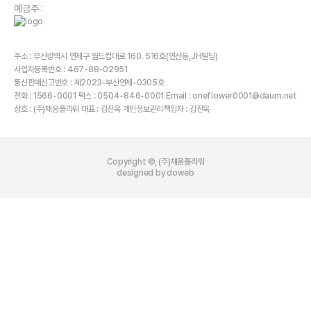
예금주 :
주소 : 부산광역시 연제구 월드컵대로 160. 516호(연산동,JH빌딩)
사업자등록번호 : 467-88-02951
통신판매신고번호 : 제2023-부산연제-0305호
전화 : 1566-0001 팩스 : 0504-846-0001 Email : oneflower0001@daum.net
상호 : (주)채움플라워 대표 : 김진옥 개인정보관리책임자 : 김진옥
Copyright ©, (주)채움플라워
designed by doweb