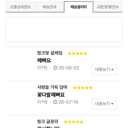
상품상세정보
배송안내
배송갤러리
교환/환불안내
핑크빛 설레임
예뻐요
이*희
26-08-02
내용보기
사랑을 가득 담아
꽃다발예뻐요
지*태
26-07-19
내용보기
핑크 글로리