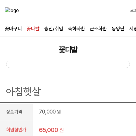
로그
꽃바구니
꽃다발
승진/취임
축하화환
근조화환
동양난
서
꽃다발
아침햇살
70,000
상품가격
원
65,000
회원할인가
원