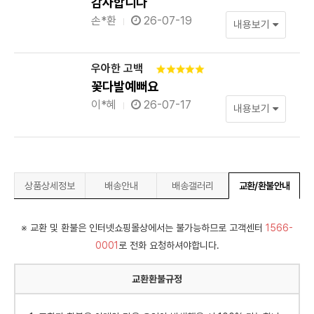
감사합니다
손*환
26-07-19
내용보기
우아한 고백
꽃다발예뻐요
이*혜
26-07-17
내용보기
상품상세정보
배송안내
배송갤러리
교환/환불안내
※ 교환 및 환불은 인터넷쇼핑몰상에서는 불가능하므로 고객센터
1566-
0001
로 전화 요청하셔야합니다.
교환환불규정