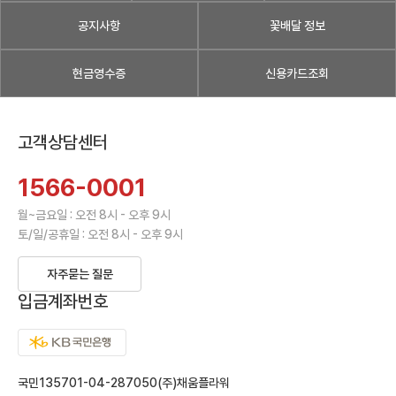
공지사항
꽃배달 정보
현금영수증
신용카드조회
고객상담센터
1566-0001
월~금요일 : 오전 8시 - 오후 9시
토/일/공휴일 : 오전 8시 - 오후 9시
자주묻는 질문
입금계좌번호
국민135701-04-287050(주)채움플라워