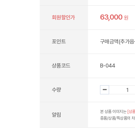
63,000
회원할인가
원
포인트
구매금액(추가옵션
상품코드
B-044
수량
본 상품 이미지는
[상품
알림
중품/상품/특상품의 