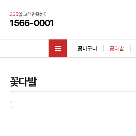
365
일 고객만족센터
1566-0001
꽃바구니
꽃다발
꽃다발