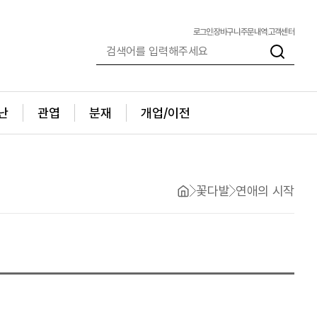
로그인
장바구니
주문내역
고객센터
난
관엽
분재
개업/이전
꽃다발
연애의 시작