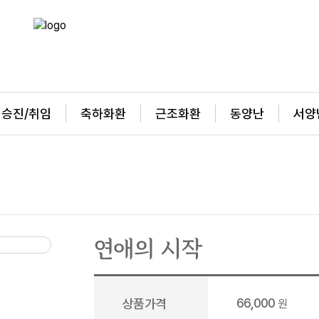
승진/취임
축하화환
근조화환
동양난
서양
연애의 시작
66,000
상품가격
원