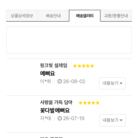
상품상세정보
배송안내
배송갤러리
교환/환불안내
핑크빛 설레임
예뻐요
이*희
26-08-02
내용보기
사랑을 가득 담아
꽃다발예뻐요
지*태
26-07-19
내용보기