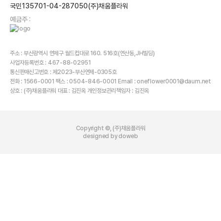
국민135701-04-287050(주)채움플라워
예금주 :
주소 : 부산광역시 연제구 월드컵대로 160. 516호(연산동,JH빌딩)
사업자등록번호 : 467-88-02951
통신판매신고번호 : 제2023-부산연제-0305호
전화 : 1566-0001 팩스 : 0504-846-0001 Email : oneflower0001@daum.net
상호 : (주)채움플라워 대표 : 김진옥 개인정보관리책임자 : 김진옥
Copyright ©, (주)채움플라워
designed by doweb