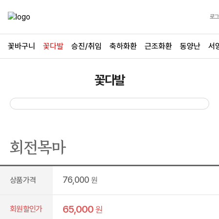
로그
꽃바구니
꽃다발
승진/취임
축하화환
근조화환
동양난
서
꽃다발
회전목마
76,000
상품가격
원
65,000
회원할인가
원