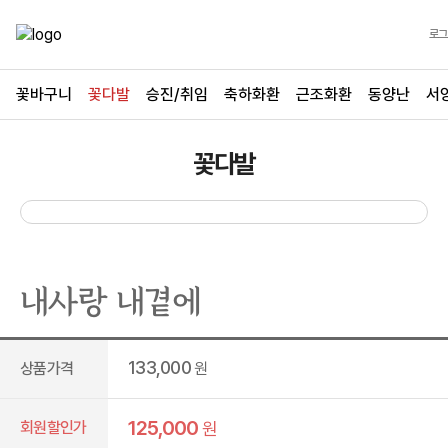
로그
꽃바구니
꽃다발
승진/취임
축하화환
근조화환
동양난
서
꽃다발
내사랑 내곁에
133,000
상품가격
원
125,000
회원할인가
원