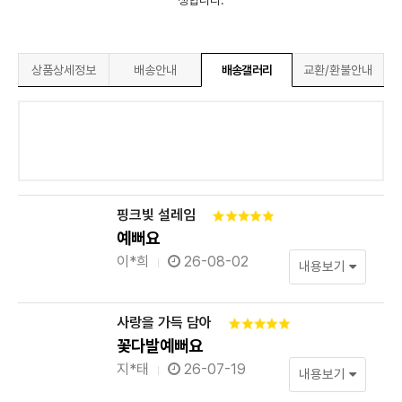
상품상세정보
배송안내
배송갤러리
교환/환불안내
핑크빛 설레임
예뻐요
이*희
26-08-02
내용보기
사랑을 가득 담아
꽃다발예뻐요
지*태
26-07-19
내용보기