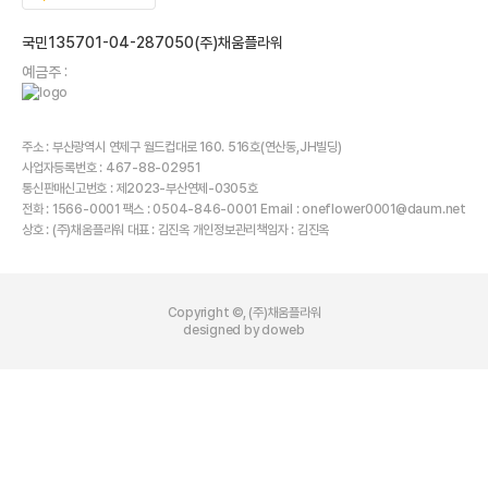
국민135701-04-287050(주)채움플라워
예금주 :
주소 : 부산광역시 연제구 월드컵대로 160. 516호(연산동,JH빌딩)
사업자등록번호 : 467-88-02951
통신판매신고번호 : 제2023-부산연제-0305호
전화 : 1566-0001 팩스 : 0504-846-0001 Email : oneflower0001@daum.net
상호 : (주)채움플라워 대표 : 김진옥 개인정보관리책임자 : 김진옥
Copyright ©, (주)채움플라워
designed by doweb