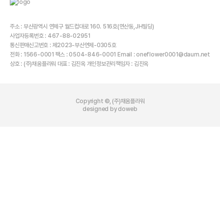
주소 : 부산광역시 연제구 월드컵대로 160. 516호(연산동,JH빌딩)
사업자등록번호 : 467-88-02951
통신판매신고번호 : 제2023-부산연제-0305호
전화 : 1566-0001 팩스 : 0504-846-0001 Email : oneflower0001@daum.net
상호 : (주)채움플라워 대표 : 김진옥 개인정보관리책임자 : 김진옥
Copyright ©, (주)채움플라워
designed by doweb