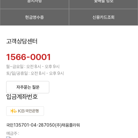
공지사항
꽃배달 정보
현금영수증
신용카드조회
고객상담센터
1566-0001
월~금요일 : 오전 8시 - 오후 9시
토/일/공휴일 : 오전 8시 - 오후 9시
자주묻는 질문
입금계좌번호
국민135701-04-287050(주)채움플라워
예금주 :