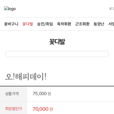
로그
꽃바구니
꽃다발
승진/취임
축하화환
근조화환
동양난
서
꽃다발
오!해피데이!
75,000
상품가격
원
70,000
회원할인가
원