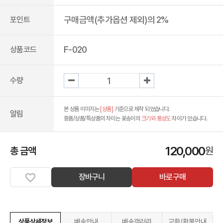
구매금액(추가옵션 제외)의 2%
포인트
F-020
상품코드
수량
본 상품 이미지는
[상품]
기준으로 제작 되었습니다.
알림
중품/상품/특상품의 차이는 꽃송이의
크기와 풍성도
차이가 있습니다.
120,000
총 금액
원
장바구니
바로구매
상품상세정보
배송안내
배송갤러리
교환/환불안내