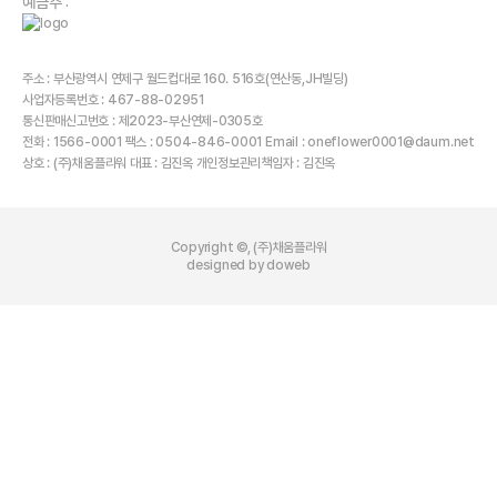
예금주 :
주소 : 부산광역시 연제구 월드컵대로 160. 516호(연산동,JH빌딩)
사업자등록번호 : 467-88-02951
통신판매신고번호 : 제2023-부산연제-0305호
전화 : 1566-0001 팩스 : 0504-846-0001 Email : oneflower0001@daum.net
상호 : (주)채움플라워 대표 : 김진옥 개인정보관리책임자 : 김진옥
Copyright ©, (주)채움플라워
designed by doweb