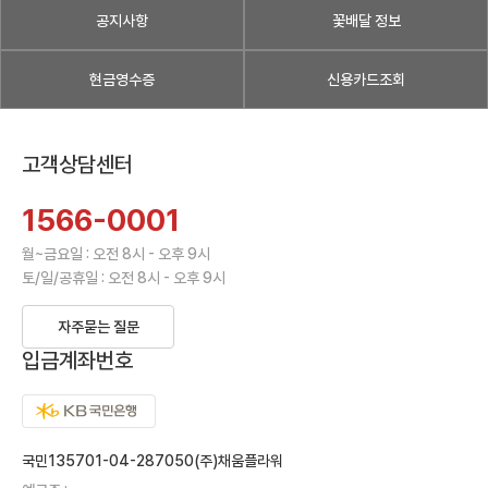
공지사항
꽃배달 정보
현금영수증
신용카드조회
고객상담센터
1566-0001
월~금요일 : 오전 8시 - 오후 9시
토/일/공휴일 : 오전 8시 - 오후 9시
자주묻는 질문
입금계좌번호
국민135701-04-287050(주)채움플라워