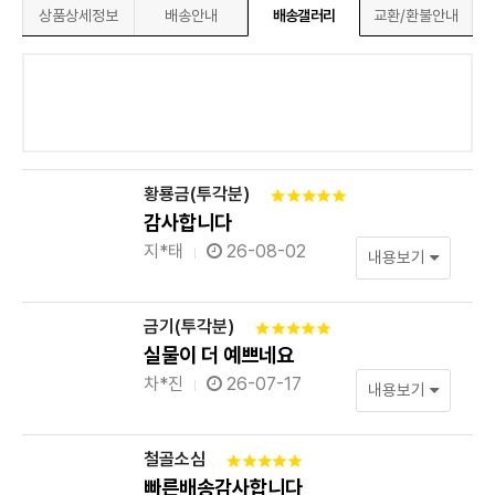
상품상세정보
배송안내
배송갤러리
교환/환불안내
황룡금(투각분)
감사합니다
지*태
26-08-02
내용보기
금기(투각분)
실물이 더 예쁘네요
차*진
26-07-17
내용보기
철골소심
빠른배송감사합니다