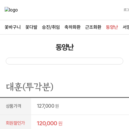
로그
꽃바구니
꽃다발
승진/취임
축하화환
근조화환
동양난
서
동양난
대훈(투각분)
127,000
상품가격
원
120,000
회원할인가
원