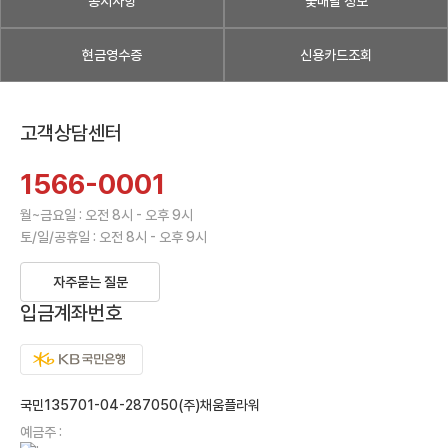
공지사항
꽃배달 정보
현금영수증
신용카드조회
고객상담센터
1566-0001
월~금요일 : 오전 8시 - 오후 9시
토/일/공휴일 : 오전 8시 - 오후 9시
자주묻는 질문
입금계좌번호
국민135701-04-287050(주)채움플라워
예금주 :