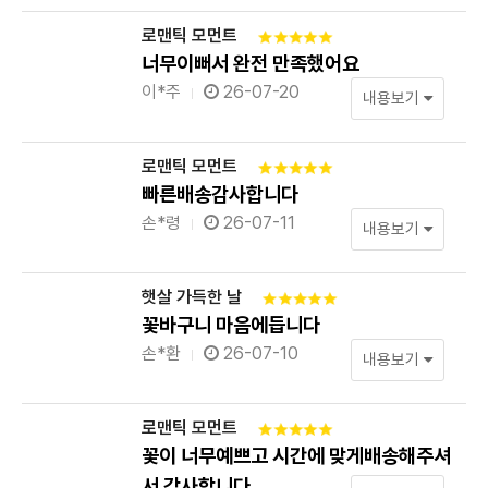
로맨틱 모먼트
너무이뻐서 완전 만족했어요
이*주
26-07-20
내용보기
로맨틱 모먼트
빠른배송감사합니다
손*령
26-07-11
내용보기
햇살 가득한 날
꽃바구니 마음에듭니다
손*환
26-07-10
내용보기
로맨틱 모먼트
꽃이 너무예쁘고 시간에 맞게배송해주셔
서 감사합니다