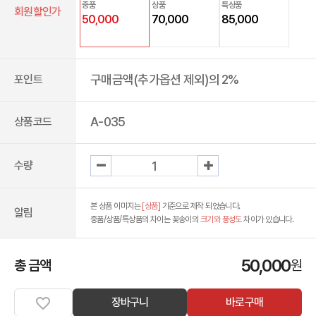
중품
상품
특상품
회원할인가
50,000
70,000
85,000
구매금액(추가옵션 제외)의 2%
포인트
A-035
상품코드
수량
본 상품 이미지는
[상품]
기준으로 제작 되었습니다.
알림
중품/상품/특상품의 차이는 꽃송이의
크기와 풍성도
차이가 있습니다.
50,000
총 금액
원
장바구니
바로구매