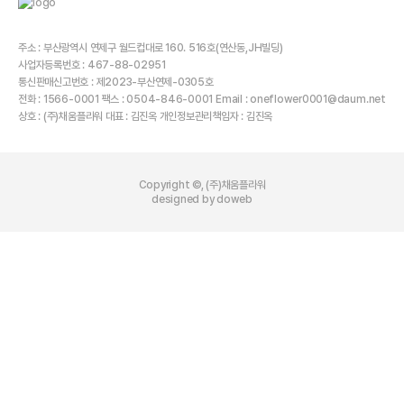
주소 : 부산광역시 연제구 월드컵대로 160. 516호(연산동,JH빌딩)
사업자등록번호 : 467-88-02951
통신판매신고번호 : 제2023-부산연제-0305호
전화 : 1566-0001 팩스 : 0504-846-0001 Email : oneflower0001@daum.net
상호 : (주)채움플라워 대표 : 김진옥 개인정보관리책임자 : 김진옥
Copyright ©, (주)채움플라워
designed by doweb