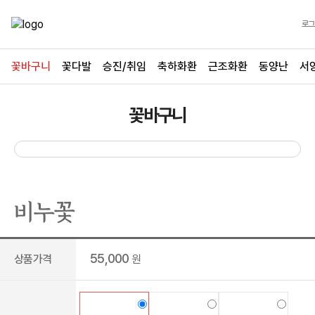
로그
꽃바구니
꽃다발
승진/취임
축하화환
근조화환
동양난
서
꽃바구니
비누꽃
55,000
상품가격
원