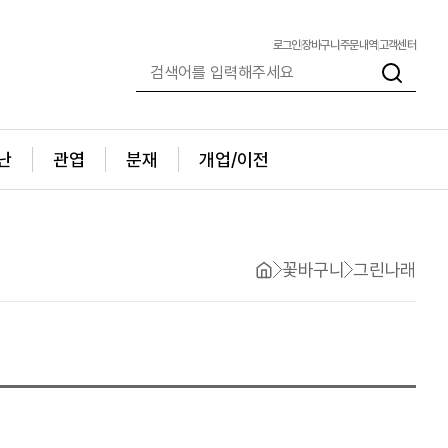
로그인
장바구니
주문내역
고객센터
난
관엽
분재
개업/이전
꽃바구니
그린나래