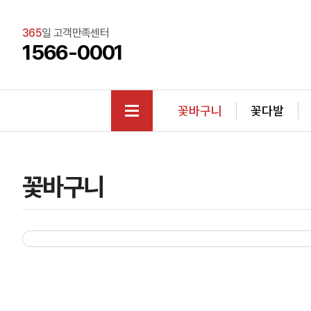
365
일 고객만족센터
1566-0001
꽃바구니
꽃다발
꽃바구니