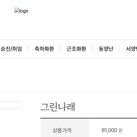
승진/취임
축하화환
근조화환
동양난
서양
그린나래
81,000
상품가격
원