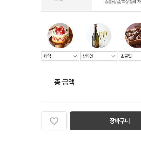
중품/상품/특상품의 
총 금액
장바구니