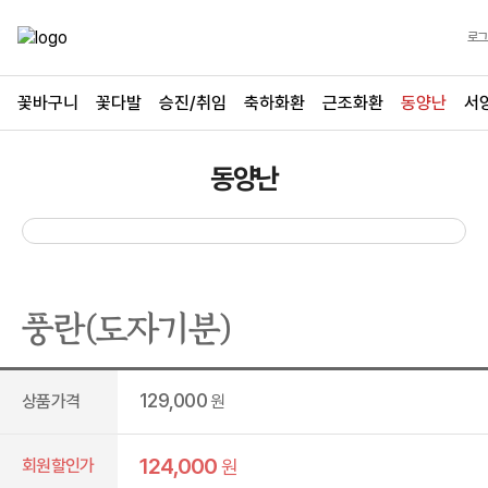
로그
꽃바구니
꽃다발
승진/취임
축하화환
근조화환
동양난
서
동양난
풍란(도자기분)
129,000
상품가격
원
124,000
회원할인가
원