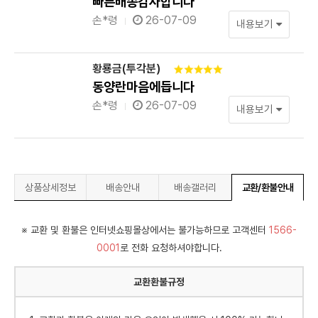
빠른배송감사합니다
손*령
26-07-09
내용보기
황룡금(투각분)
동양란마음에듭니다
손*령
26-07-09
내용보기
상품상세정보
배송안내
배송갤러리
교환/환불안내
※ 교환 및 환불은 인터넷쇼핑몰상에서는 불가능하므로 고객센터
1566-
0001
로 전화 요청하셔야합니다.
교환환불규정