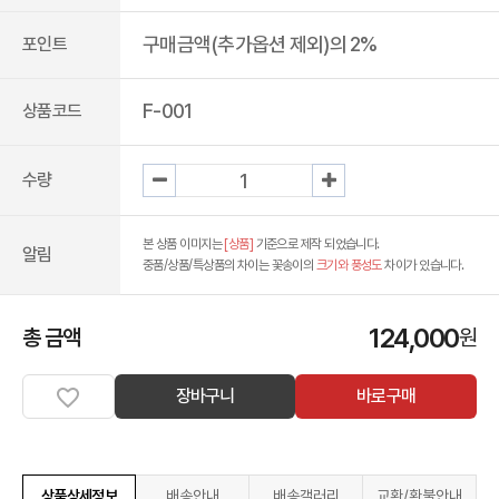
구매금액(추가옵션 제외)의 2%
포인트
F-001
상품코드
수량
본 상품 이미지는
[상품]
기준으로 제작 되었습니다.
알림
중품/상품/특상품의 차이는 꽃송이의
크기와 풍성도
차이가 있습니다.
124,000
총 금액
원
장바구니
바로구매
상품상세정보
배송안내
배송갤러리
교환/환불안내