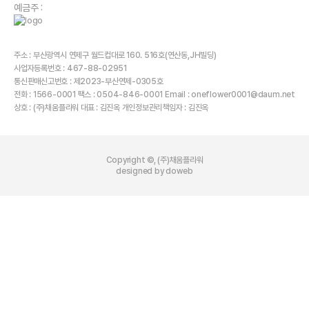
예금주 :
주소 : 부산광역시 연제구 월드컵대로 160. 516호(연산동,JH빌딩)
사업자등록번호 : 467-88-02951
통신판매신고번호 : 제2023-부산연제-0305호
전화 : 1566-0001 팩스 : 0504-846-0001 Email : oneflower0001@daum.net
상호 : (주)채움플라워 대표 : 김진옥 개인정보관리책임자 : 김진옥
Copyright ©, (주)채움플라워
designed by doweb