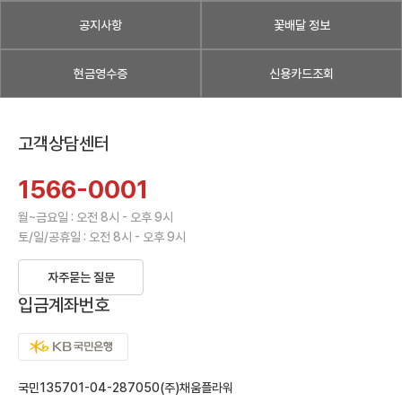
공지사항
꽃배달 정보
현금영수증
신용카드조회
고객상담센터
1566-0001
월~금요일 : 오전 8시 - 오후 9시
토/일/공휴일 : 오전 8시 - 오후 9시
자주묻는 질문
입금계좌번호
국민135701-04-287050(주)채움플라워