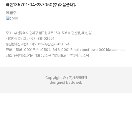
국민135701-04-287050(주)채움플라워
예금주 :
주소 : 부산광역시 연제구 월드컵대로 160. 516호(연산동,JH빌딩)
사업자등록번호 : 467-88-02951
통신판매신고번호 : 제2023-부산연제-0305호
전화 : 1566-0001 팩스 : 0504-846-0001 Email : oneflower0001@daum.net
상호 : (주)채움플라워 대표 : 김진옥 개인정보관리책임자 : 김진옥
Copyright ©, (주)채움플라워
designed by doweb