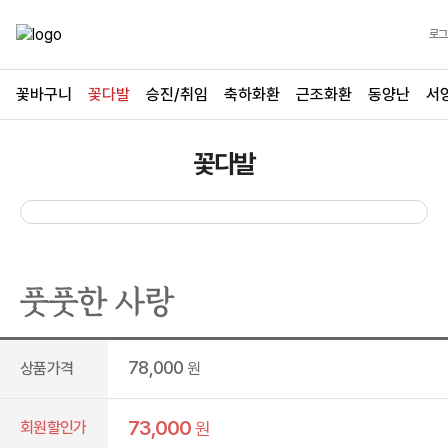
로그
꽃바구니
꽃다발
승진/취임
축하화환
근조화환
동양난
서
꽃다발
풋풋한 사랑
78,000
상품가격
원
73,000
회원할인가
원