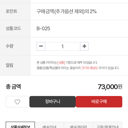
구매금액(추가옵션 제외)의 2%
포인트
B-025
상품코드
수량
본 상품 이미지는
[상품]
기준으로 제작 되었습니다.
알림
중품/상품/특상품의 차이는 꽃송이의
크기와 풍성도
차이가 있습니다.
73,000
총 금액
원
장바구니
바로구매
상품상세정보
배송안내
배송갤러리
교환/환불안내