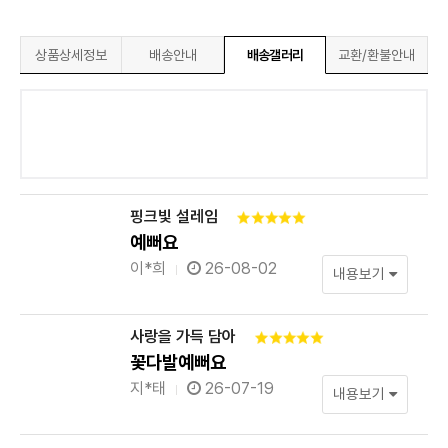
상품상세정보
배송안내
배송갤러리
교환/환불안내
핑크빛 설레임
예뻐요
이*희
26-08-02
내용보기
사랑을 가득 담아
꽃다발예뻐요
지*태
26-07-19
내용보기