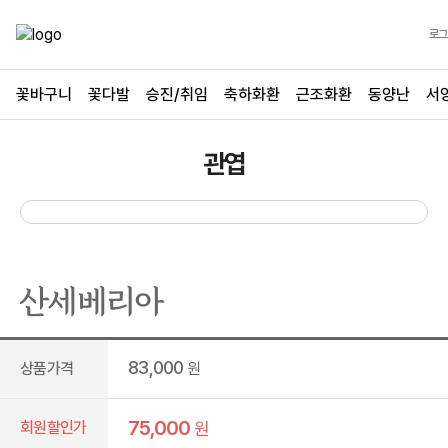
로그
꽃바구니
꽃다발
승진/취임
축하화환
근조화환
동양난
서
관엽
산세베리아
83,000
상품가격
원
75,000
회원할인가
원