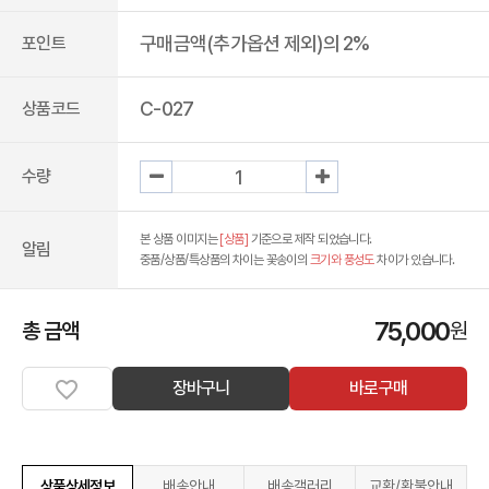
구매금액(추가옵션 제외)의 2%
포인트
C-027
상품코드
수량
본 상품 이미지는
[상품]
기준으로 제작 되었습니다.
알림
중품/상품/특상품의 차이는 꽃송이의
크기와 풍성도
차이가 있습니다.
75,000
총 금액
원
장바구니
바로구매
상품상세정보
배송안내
배송갤러리
교환/환불안내