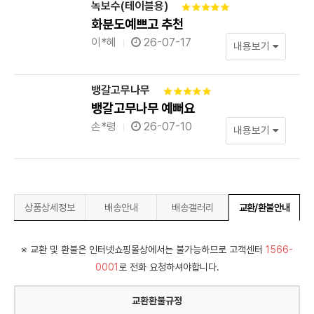
녹보수(테이블용)
화분도예쁘고 추천
이*혜
26-07-17
내용보기
뱅갈고무나무
뱅갈고무나무 예뻐요
손*령
26-07-10
내용보기
상품상세정보
배송안내
배송갤러리
교환/환불안내
※ 교환 및 환불은 인터넷쇼핑몰상에서는 불가능하므로 고객센터
1566-
0001
로 전화 요청하셔야합니다.
교환환불규정