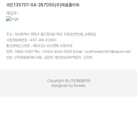
국민135701-04-287050(주)채움플라워
예금주 :
주소 : 부산광역시 연제구 월드컵대로 160. 516호(연산동,JH빌딩)
사업자등록번호 : 467-88-02951
통신판매신고번호 : 제2023-부산연제-0305호
전화 : 1566-0001 팩스 : 0504-846-0001 Email : oneflower0001@daum.net
상호 : (주)채움플라워 대표 : 김진옥 개인정보관리책임자 : 김진옥
Copyright ©, (주)채움플라워
designed by doweb