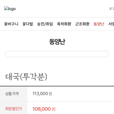
로그
꽃바구니
꽃다발
승진/취임
축하화환
근조화환
동양난
서
동양난
대국(투각분)
113,000
상품가격
원
108,000
회원할인가
원