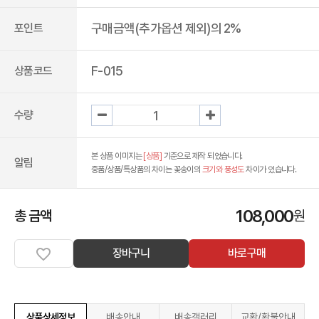
구매금액(추가옵션 제외)의 2%
포인트
F-015
상품코드
수량
본 상품 이미지는
[상품]
기준으로 제작 되었습니다.
알림
중품/상품/특상품의 차이는 꽃송이의
크기와 풍성도
차이가 있습니다.
108,000
총 금액
원
장바구니
바로구매
상품상세정보
배송안내
배송갤러리
교환/환불안내