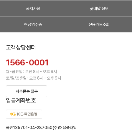
공지사항
꽃배달 정보
현금영수증
신용카드조회
고객상담센터
1566-0001
월~금요일 : 오전 8시 - 오후 9시
토/일/공휴일 : 오전 8시 - 오후 9시
자주묻는 질문
입금계좌번호
국민135701-04-287050(주)채움플라워