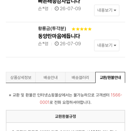
빠른배송감사합니다
손*령
26-07-09
내용보기
황룡금(투각분)
동양란마음에듭니다
손*령
26-07-09
내용보기
상품상세정보
배송안내
배송갤러리
교환/환불안내
※ 교환 및 환불은 인터넷쇼핑몰상에서는 불가능하므로 고객센터
1566-
0001
로 전화 요청하셔야합니다.
교환환불규정