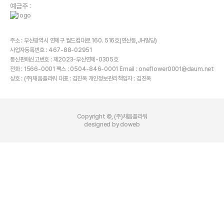
예금주 :
주소 : 부산광역시 연제구 월드컵대로 160. 516호(연산동,JH빌딩)
사업자등록번호 : 467-88-02951
통신판매신고번호 : 제2023-부산연제-0305호
전화 : 1566-0001 팩스 : 0504-846-0001 Email : oneflower0001@daum.net
상호 : (주)채움플라워 대표 : 김진옥 개인정보관리책임자 : 김진옥
Copyright ©, (주)채움플라워
designed by doweb