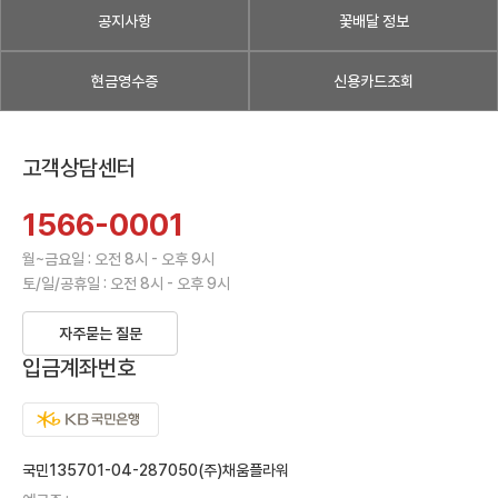
공지사항
꽃배달 정보
현금영수증
신용카드조회
고객상담센터
1566-0001
월~금요일 : 오전 8시 - 오후 9시
토/일/공휴일 : 오전 8시 - 오후 9시
자주묻는 질문
입금계좌번호
국민135701-04-287050(주)채움플라워