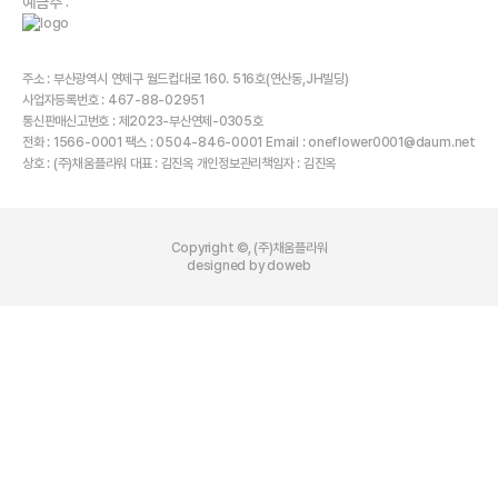
예금주 :
주소 : 부산광역시 연제구 월드컵대로 160. 516호(연산동,JH빌딩)
사업자등록번호 : 467-88-02951
통신판매신고번호 : 제2023-부산연제-0305호
전화 : 1566-0001 팩스 : 0504-846-0001 Email : oneflower0001@daum.net
상호 : (주)채움플라워 대표 : 김진옥 개인정보관리책임자 : 김진옥
Copyright ©, (주)채움플라워
designed by doweb