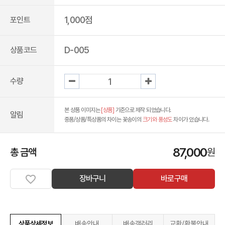
1,000점
포인트
D-005
상품코드
수량
본 상품 이미지는
[상품]
기준으로 제작 되었습니다.
알림
중품/상품/특상품의 차이는 꽃송이의
크기와 풍성도
차이가 있습니다.
87,000
총 금액
원
장바구니
바로구매
상품상세정보
배송안내
배송갤러리
교환/환불안내