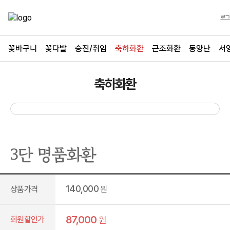
로그
꽃바구니
꽃다발
승진/취임
축하화환
근조화환
동양난
서
축하화환
3단 명품화환
140,000
상품가격
원
87,000
회원할인가
원